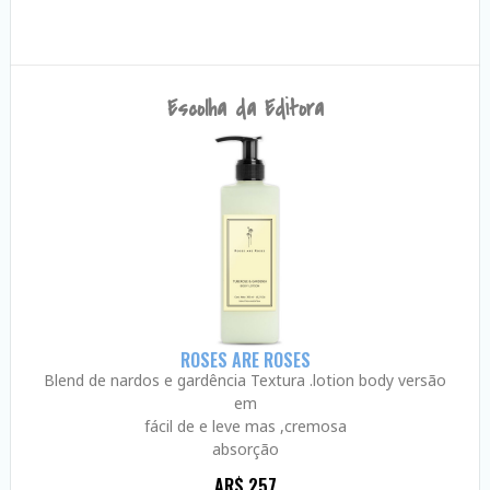
Escolha da Editora
ROSES ARE ROSES
Blend de nardos e gardência Textura .lotion body versão
em
fácil de e leve mas ,cremosa
absorção
AR$ 257